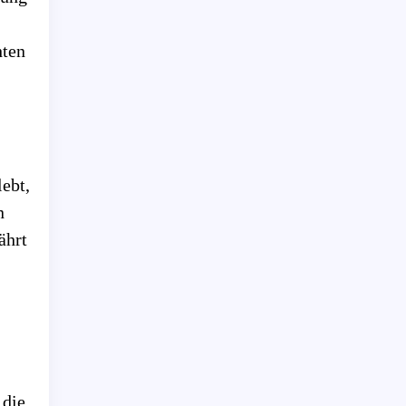
hten
lebt,
n
ährt
 die