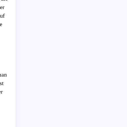
er
auf
e
man
st
er